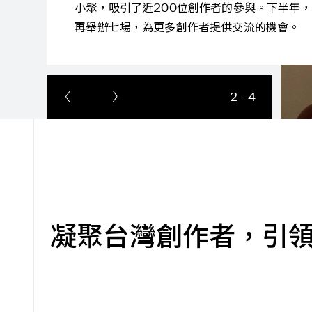
今年還致敬魔鬼的計謀設計了各種闖關與益智遊
作者可以用實力爭取獎金！
3
-
4
凝聚台灣創作者，引