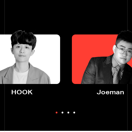
HOOK
Joeman