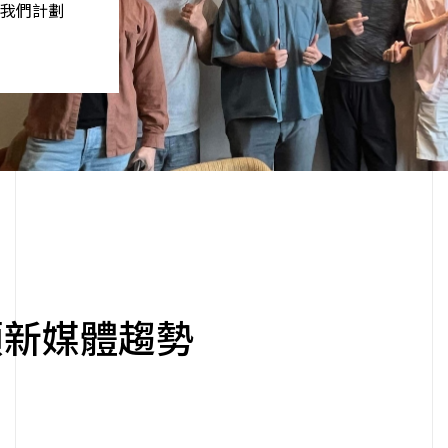
戲，讓創
領新媒體趨勢