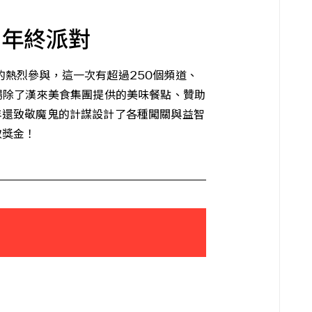
屆年終派對
再一次的熱烈參與，這一次有超過250個頻道、
場除了漢來美食集團提供的美味餐點、贊助
年還致敬魔鬼的計謀設計了各種闖關與益智
取獎金！